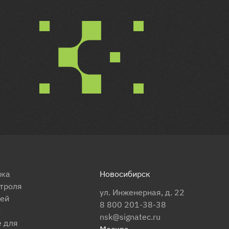
ика
Новосибирск
троля
ул. Инженерная, д. 22
тей
8 800 201-38-38
и
nsk@signatec.ru
 для